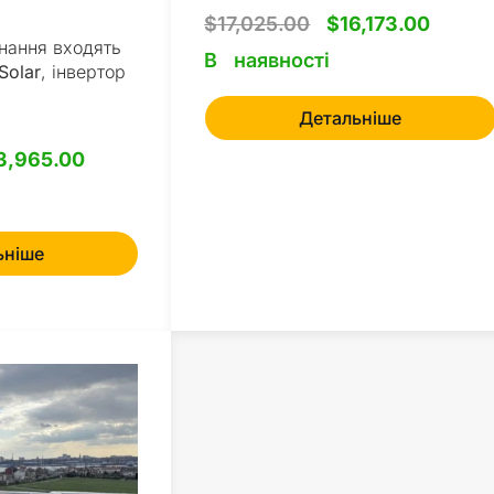
$
17,025.00
$
16,173.00
нання входять
В наявності
Solar
, інвертор
Детальніше
3,965.00
ьніше