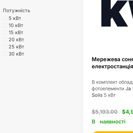
Потужність
5 кВт
10 кВт
15 кВт
20 кВт
25 кВт
30 кВт
Мережева сон
електростанція
В комплект облад
фотоелементи
Ja 
Solis
5 кВт
$
5,193.00
$
4,
В наявності