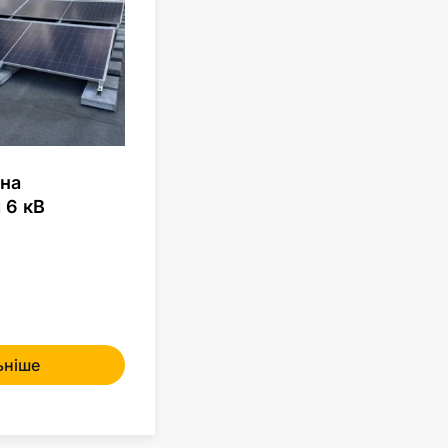
чна
 6 кВ
ьніше