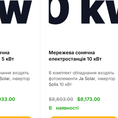
ячна
Мережева сонячна
 5 кВт
електростанція 10 кВт
нання входять
В комплект обладнання входять
Solar
, інвертор
фотоелементи
Ja Solar
, інвертор
Solis
10 кВт
933.00
$
8,603.00
$
8,173.00
В наявності