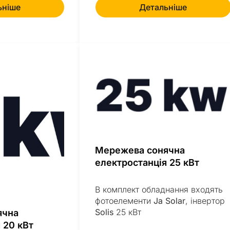
ьніше
Детальніше
Мережева сонячна
електростанція 25 кВт
В комплект обладнання входять
фотоелементи
Ja Solar
, інвертор
Solis
25 кВт
ячна
 20 кВт