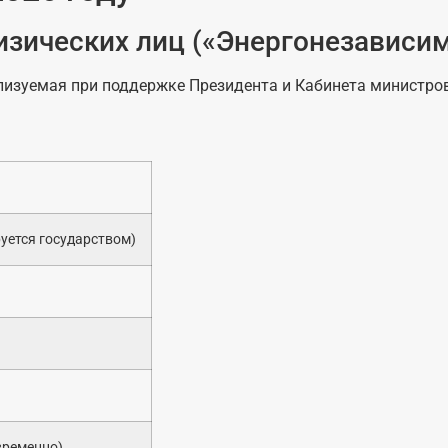
физических лиц («Энергонезависи
лизуемая при поддержке Президента и Кабинета министро
руется государством)
временно)