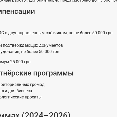
жные работы. Дополнительно предусмотрено до 15 000 гр
мпенсации
 с двунаправленным счётчиком, но не более 50 000 грн
н
чии подтверждающих документов
дования, не более 50 000 грн
имум 25 000 грн
ртнёрские программы
рриториальных громад
сти для бизнеса
ологические проекты
ммах (2024–2026)