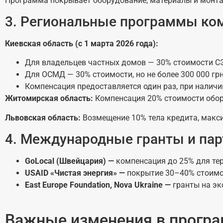
Программа покрывает оборудование, материалы и монта
3. Региональные программы ко
Киевская область (с 1 марта 2026 года):
Для владельцев частных домов — 30% стоимости СЭС
Для ОСМД — 30% стоимости, но не более 300 000 гр
Компенсация предоставляется один раз, при нали
Житомирская область:
Компенсация 20% стоимости обору
Львовская область:
Возмещение 10% тела кредита, макс
4. Международные гранты и па
GoLocal
(Швейцария) —
компенсация до 25% для те
USAID
«Чистая энергия» —
покрытие 30–40% стоимо
East Europe Foundation, Nova Ukraine —
гранты на эк
Важные изменения в програ