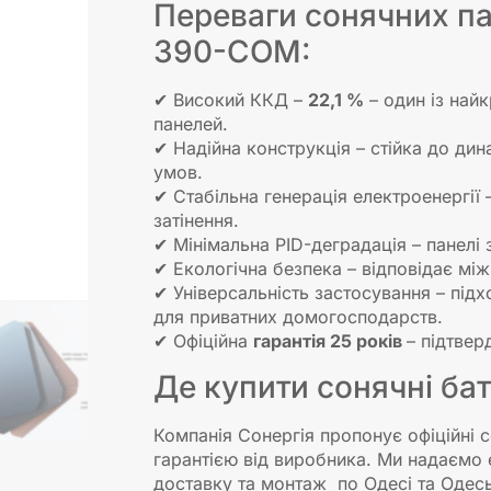
Переваги сонячних п
390-COM:
✔ Високий ККД –
22,1 %
– один із най
панелей.
✔ Надійна конструкція – стійка до дин
умов.
✔ Стабільна генерація електроенергії 
затінення.
✔ Мінімальна PID-деградація – панелі 
✔ Екологічна безпека – відповідає мі
✔ Універсальність застосування – підхо
для приватних домогосподарств.
✔ Офіційна
гарантія 25 років
– підтвер
Де купити сонячні бат
Компанія Сонергія пропонує офіційні с
гарантією від виробника. Ми надаємо е
доставку та монтаж по Одесі та Одесь