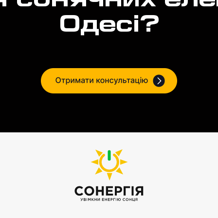
 сонячних еле
Одесі?