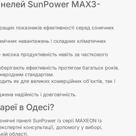
анелей SunPower MAX3-
кращих показників ефективності серед сонячних
амічних навантажень і складних кліматичних
– висока продуктивність навіть за часткового
зберігають ефективність протягом багатьох років.
жнародним стандартам.
дить як для великих комерційних об’єктів, так і
джена надійність і довговічність.
ареї в Одесі?
онячні панелі SunPower із серії MAXEON із
кспертні консультації, допомогу у виборі,
кій області.