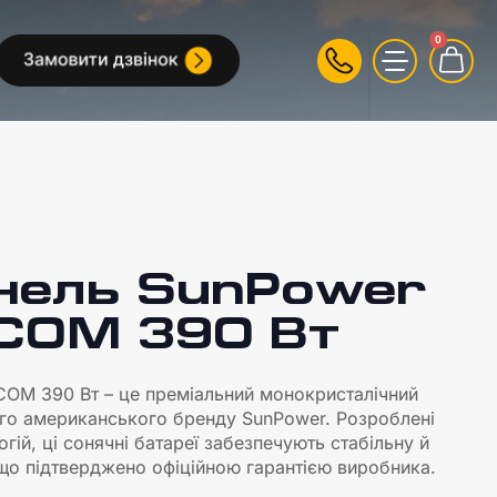
0
нель SunPower
COM 390 Вт
OM 390 Вт – це преміальний монокристалічний
го американського бренду SunPower. Розроблені
ій, ці сонячні батареї забезпечують стабільну й
що підтверджено офіційною гарантією виробника.