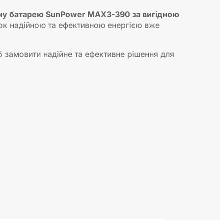
ну батарею SunPower MAX3-390 за вигідною
нок надійною та ефективною енергією вже
б замовити надійне та ефективне рішення для