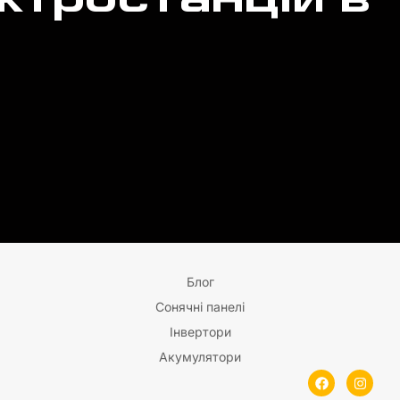
ктростанцій в
Блог
Сонячні панелі
Інвертори
Акумулятори