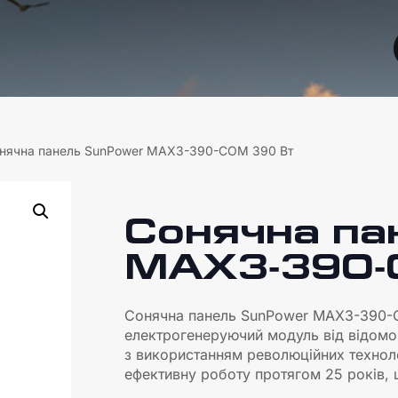
онячна панель SunPower MAX3-390-COM 390 Вт
Сонячна па
MAX3-390-
Сонячна панель SunPower MAX3-390-C
електрогенеруючий модуль від відомо
з використанням революційних технолог
ефективну роботу протягом 25 років, 