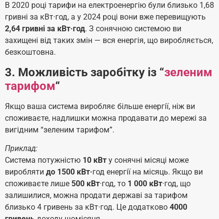
В 2020 році тарифи на електроенергію були близько 1,68
гривні за кВт·год, а у 2024 році вони вже перевищують
2,64 гривні за кВт·год
. З сонячною системою ви
захищені від таких змін — вся енергія, що виробляється,
безкоштовна.
3. Можливість заробітку із “
зеленим
тарифом
“
Якщо ваша система виробляє більше енергії, ніж ви
споживаєте, надлишки можна продавати до мережі за
вигідним “зеленим тарифом”.
Приклад:
Система потужністю
10 кВт
у сонячні місяці може
виробляти
до 1500 кВт·
год енергії на місяць. Якщо ви
споживаєте лише
500 кВт
·год, то
1 000 кВт
·год, що
залишилися, можна продати державі за тарифом
близько 4 гривень за кВт·год. Це додатково
4000
гривень
доходу щомісяця.