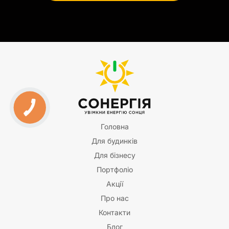
Головна
Для будинків
Для бізнесу
Портфоліо
Акції
Про нас
Контакти
Блог